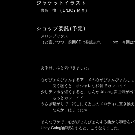
ジャケットイラスト
伽藍 快 (
ENJOY MIX
)
ショップ委託(予定)
メロンブックス
（と言いつつ、前回CDは委託忘れ・・・orz 今回
ある日、ふと気づきました。
心がぴょんぴょんするアニメの心がぴょんぴょんしち
良く聴くと、オシャレな和音でカッコイイ
少しテンポを遅くすると、なんかUrbanな雰囲気が出
もっとカッコイイ
うさぎ繋がりで、試しにてゐ曲のメロディに置き換え
なんか、はまったｗ
そんなワケで、心がぴょんぴょんする曲から和音を
パ
Unity-Gain的解釈をすると、こうなりました。