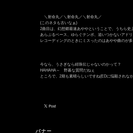
＼射命丸／＼射命丸／＼射命丸／
(このネタも古いなぁ)
2曲目は、幻想郷最速あややということで、うちら史
あらぶるベース、ゆらぐテンポ、追いつかないアドリ
レコーディングのときにミスったのはあやや曲のが多
今なら、うさぎなら紺珠伝じゃないのかって？
HAHAHA～ 野暮な質問だねぇ
ところで、2期も素晴らしいですね(EDに悩殺されな
バナー