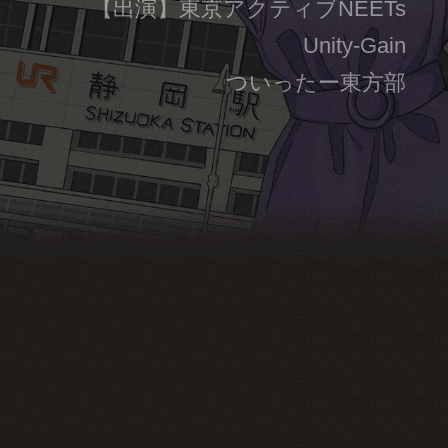
【出演】東京アクティブNEETs
Unity-Gain
ついったー東方部